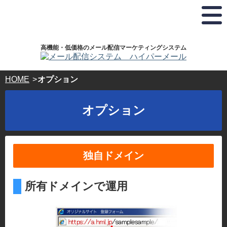
弊
お
ホ
株
ド
社
電
ス
式
メ
は
話
テ
会
イ
プ
で
ィ
社
ラ
の
ン
ハ
ン
高機能・低価格のメール配信マーケティングシステム
イ
お
グ
イ
登
バ
問
サ
パ
録･
シ
い
ー
ー
HOME
オプション
ー
合
ビ
ボ
ホ
マ
わ
ス・
ッ
ス
ー
せ･
ド
ク
オプション
テ
ク
ご
メ
ス
®
相
イ
ィ
認
談
ン
ン
定
24
登
事
時
録
グ
独自ドメイン
業
間
ド
サ
365
者
メ
日
ー
で
イ
所有ドメインで運用
受
す。
ン
ビ
付
キ
ス
03-
ー
5304-
ド
パ
8161
ー