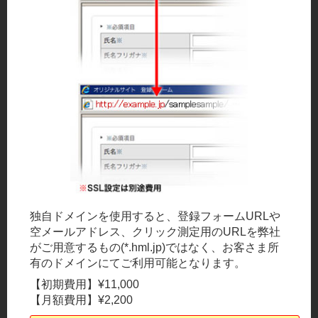
メ
イ
ン
キ
ー
パ
ー
独自ドメインを使用すると、登録フォームURLや
空メールアドレス、クリック測定用のURLを弊社
がご用意するもの(*.hml.jp)ではなく、お客さま所
有のドメインにてご利用可能となります。
【初期費用】¥11,000
【月額費用】¥2,200