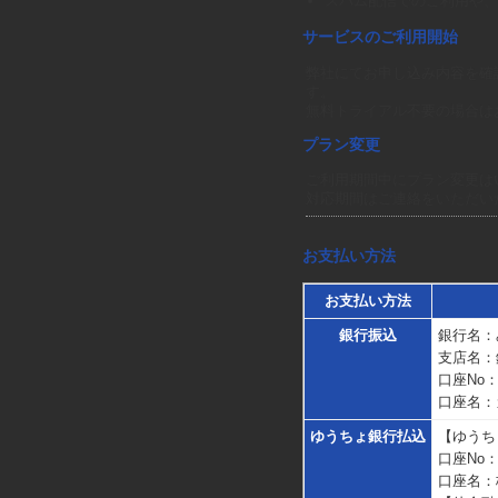
スパム配信でのご利用や、
サービスのご利用開始
弊社にてお申し込み内容を確
す。
無料トライアル不要の場合は
プラン変更
ご利用期間中にプラン変更は
対応期間はご連絡をいただい
お支払い方法
お支払い方法
銀行振込
銀行名：
支店名：
口座No：(
口座名：
ゆうちょ銀行払込
【ゆうち
口座No：00
口座名：