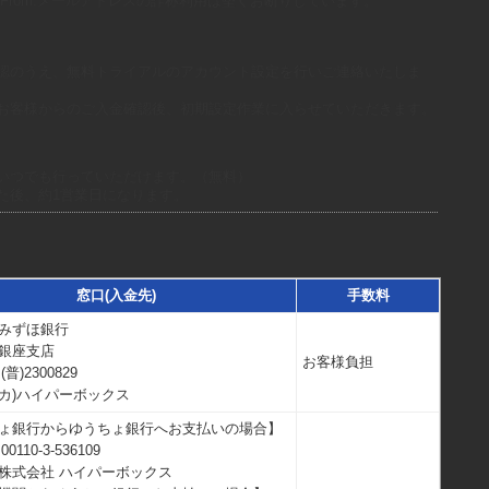
From:メールアドレスの詐称利用は堅くお断りしています。
認のうえ、無料トライアルのアカウント設定を行いご連絡いたしま
お客様からのご入金確認後、初期設定作業に入らせていただきます。
いつでも行っていただけます。（無料）
た後、約1営業日になります。
窓口(入金先)
手数料
みずほ銀行
銀座支店
お客様負担
普)2300829
カ)ハイパーボックス
ょ銀行からゆうちょ銀行へお支払いの場合】
110-3-536109
株式会社 ハイパーボックス