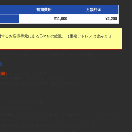
初期費用
月額料金
¥11,000
¥2,200
するお客様手元にあるE-Mailの総数。（重複アドレスは含みませ
※当サイト内の表示価格はいずれも消費税込となります。
額
期間）
の合計金額となります。
プランを契約期間3ヶ月でお申し込みの場合
¥2,200×3ヶ月分）＝
合計 ¥17,600
（消費税込）
。（追加料金は一切不要）
は制限はありません。
の変更は、アップグレードの場合のみ可能です。ダウングレードは承
費用は月割り換算(日数端数分はお客様負担)となります。