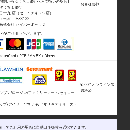
機関からゆうちょ銀行へお支払いの場合】
お客様負担
ゆうちょ銀行
〇一九 店（ゼロイチキユウ店）
当座 0536109
株式会社 ハイパーボックス
ドがご利用いただけます。
asterCard / JCB / AMEX / Diners
¥300/1オンライン伝
票決済
レブン/ローソン/ファミリーマート/セイコー
ップ/デイリーヤマザキ/ヤマザキデイリースト
続してご利用の場合に自動口座振替も選択できます。