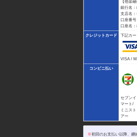
【他金融
銀行名：
支店名：
口座番号：
口座名：
クレジットカード
下記カー
VISA / M
コンビニ払い
セブンイ
マート/
ミニスト
アー
※
初回のお支払い以降、継