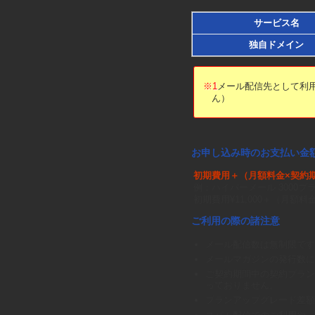
サービス名
独自ドメイン
※1
メール配信先として利用
ん）
お申し込み時のお支払い金
初期費用＋（月額料金×契約
例：ハイパーメール 3000
初期費用¥11,000＋（月額料金
ご利用の際の諸注意
メール配信数は無制限です
メールマガジンの発行数に
ご契約期間中の契約プラン
っておりません。
プランアップグレード差額