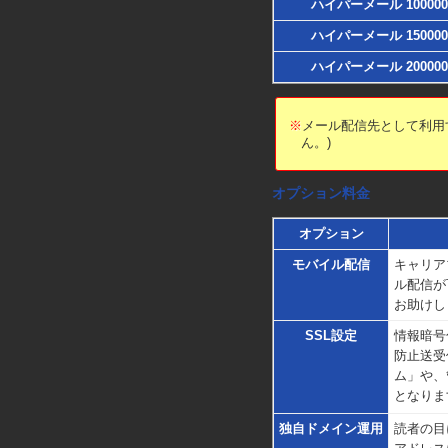
ハイパーメール 100000
ハイパーメール 150000
ハイパーメール 200000
※
メール配信先として利用す
ん。)
オプション料金
オプション
モバイル配信
キャリア
ル配信が
お助けし
SSL設定
情報暗号
防止送受
ム」や、
となりま
独自ドメイン運用
読者の目