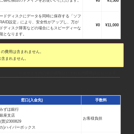
に御社独自の
ドメインをお使いいただけます。
¥0
¥5,500
ードディスクにデータを同時に保存する「ソフ
RAID設定」により、
安全性がアップし、万が
¥0
¥11,000
ドディスク障害などの場合にもスピーディーな
能となります。
」の費用は含まれません。
は含まれません。
※当サイト内の表示価格はいずれも消費税込となります。
窓口(入金先)
手数料
みずほ銀行
銀座支店
お客様負担
普)2300829
カ)ハイパーボックス