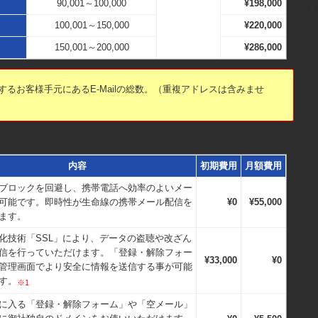
90,001～100,000
¥198,000
100,001～150,000
¥220,000
150,001～200,000
¥286,000
るお客様手元にあるE-Mailの総数。（重複アドレスは含みませ
内容
初期費用
月額費用
ブロックを回避し、携帯電話へ効率のよいメー
可能です。
即時性が生命線の携帯メール配信を
¥0
¥55,000
ます。
化技術「SSL」により、データの盗聴や改ざん
信を行っていただけます。
「登録・解除フォー
¥33,000
¥0
管理画面でより安全に情報を送信する事が可能
す。
※1
に入る「登録・解除フォーム」や「空メール」