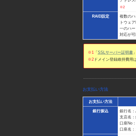
アドレス
※2
RAID設定
複数のハ
トウェア
一のハー
対応が可
※1
「
SSLサーバー証明書
※2
ドメイン登録維持費用
お支払い方法
お支払い方法
銀行振込
銀行名：
支店名：
口座No：(
口座名：