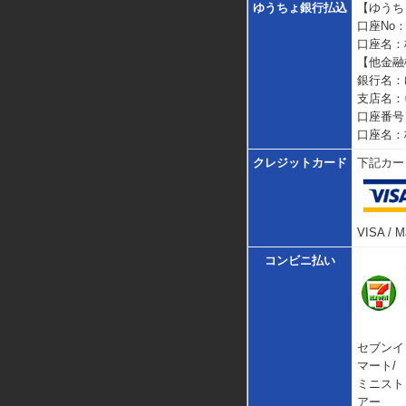
ゆうちょ銀行払込
【ゆうち
口座No：00
口座名：
【他金融
銀行名：
支店名：
口座番号：
口座名：
クレジットカード
下記カー
VISA / M
コンビニ払い
セブンイ
マート/
ミニスト
アー