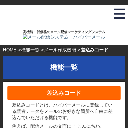
>
弊
お
ホ
株
ド
社
電
ス
式
メ
は
話
テ
会
イ
プ
で
ィ
社
ラ
の
ン
ハ
ン
イ
お
グ
イ
高機能・低価格のメール配信マーケティングシステム
登
バ
問
サ
パ
録･
シ
い
ー
ー
ー
合
ビ
ボ
ホ
HOME
機能一覧
メール作成機能
差込みコード
マ
わ
ス・
ッ
ス
ー
せ･
ド
ク
テ
ク
ご
メ
ス
機能一覧
®
相
イ
ィ
認
談
ン
ン
定
24
登
事
時
録
グ
業
間
ド
サ
差込みコード
365
者
メ
日
ー
で
イ
受
す。
差込みコードとは、ハイパーメールに登録してい
ン
ビ
付
キ
る読者データをメールのお好きな箇所へ自由に差
ス
03-
ー
込んでいただける機能です。
5304-
ド
パ
8161
例えば、配信メールの文面に「 こんにちわ、
ー