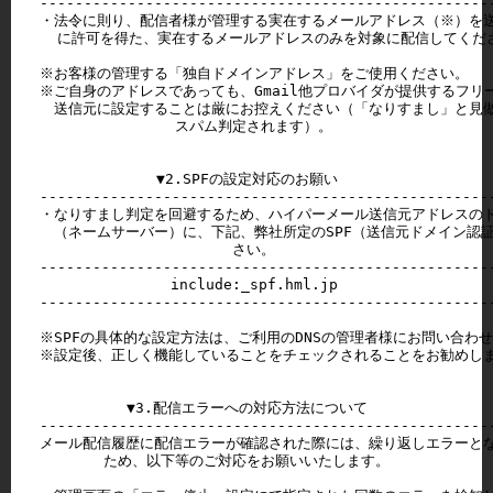
----------------------------------------------------
・法令に則り、配信者様が管理する実在するメールアドレス（※）を送
  に許可を得た、実在するメールアドレスのみを対象に配信してくださ
※お客様の管理する「独自ドメインアドレス」をご使用ください。

※ご自身のアドレスであっても、Gmail他プロバイダが提供するフリー
　送信元に設定することは厳にお控えください（「なりすまし」と見做
　スパム判定されます）。

▼2.SPFの設定対応のお願い

----------------------------------------------------
・なりすまし判定を回避するため、ハイパーメール送信元アドレスのドメ
　（ネームサーバー）に、下記、弊社所定のSPF（送信元ドメイン認証
　さい。

----------------------------------------------------
　include:_spf.hml.jp

----------------------------------------------------
※SPFの具体的な設定方法は、ご利用のDNSの管理者様にお問い合わせ
※設定後、正しく機能していることをチェックされることをお勧めしま
▼3.配信エラーへの対応方法について

----------------------------------------------------
メール配信履歴に配信エラーが確認された際には、繰り返しエラーとな
ため、以下等のご対応をお願いいたします。
