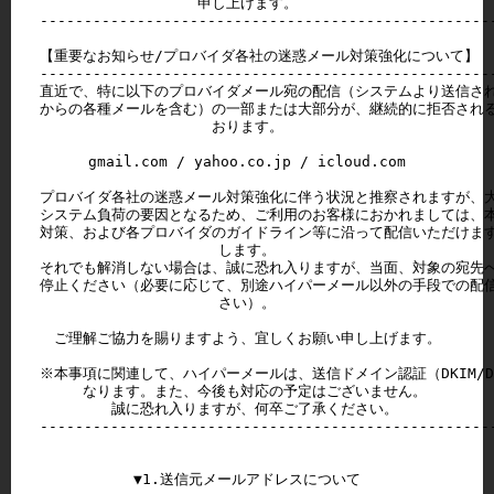
申し上げます。

----------------------------------------------------
【重要なお知らせ/プロバイダ各社の迷惑メール対策強化について】

----------------------------------------------------
直近で、特に以下のプロバイダメール宛の配信（システムより送信される、@
からの各種メールを含む）の一部または大部分が、継続的に拒否される
おります。

gmail.com / yahoo.co.jp / icloud.com

プロバイダ各社の迷惑メール対策強化に伴う状況と推察されますが、大
システム負荷の要因となるため、ご利用のお客様におかれましては、本
対策、および各プロバイダのガイドライン等に沿って配信いただけます
します。

それでも解消しない場合は、誠に恐れ入りますが、当面、対象の宛先へ
停止ください（必要に応じて、別途ハイパーメール以外の手段での配信
さい）。

ご理解ご協力を賜りますよう、宜しくお願い申し上げます。

※本事項に関連して、ハイパーメールは、送信ドメイン認証（DKIM/DM
　なります。また、今後も対応の予定はございません。

　誠に恐れ入りますが、何卒ご了承ください。

----------------------------------------------------
▼1.送信元メールアドレスについて
