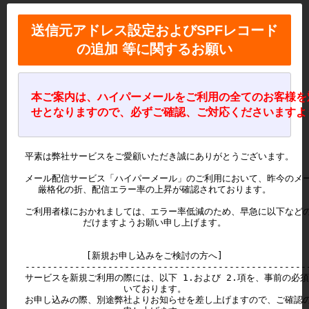
メ
イ
送信元アドレス設定およびSPFレコード
ン
の追加 等に関するお願い
キ
ー
パ
本ご案内は、ハイパーメールをご利用の全てのお客様を
ー
せとなりますので、必ずご確認、ご対応くださいますよ
平素は弊社サービスをご愛顧いただき誠にありがとうございます。

メール配信サービス「ハイパーメール」のご利用において、昨今のメー
厳格化の折、配信エラー率の上昇が確認されております。

ご利用者様におかれましては、エラー率低減のため、早急に以下などの
だけますようお願い申し上げます。

[新規お申し込みをご検討の方へ]

----------------------------------------------------
サービスを新規ご利用の際には、以下 1.および 2.項を、事前の必須
いております。

お申し込みの際、別途弊社よりお知らせを差し上げますので、ご確認の