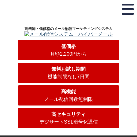
弊
お
ホ
株
ド
社
電
ス
式
メ
は
話
テ
会
イ
プ
で
ィ
社
ラ
の
ン
ハ
ン
高機能・低価格のメール配信マーケティングシステム
イ
お
グ
イ
登
バ
問
サ
パ
録･
シ
い
ー
ー
低価格
ー
合
ビ
ボ
ホ
月額2,200円から
マ
わ
ス・
ッ
ス
ー
せ･
ド
ク
テ
ク
ご
メ
ス
無料お試し期間
®
相
イ
ィ
機能制限なし7日間
認
談
ン
ン
定
24
登
事
時
録
グ
高機能
業
間
ド
サ
メール配信回数無制限
365
者
メ
日
ー
で
イ
受
す。
ン
高セキュリティ
ビ
付
キ
デジサートSSL暗号化通信
ス
03-
ー
5304-
ド
パ
8161
ー