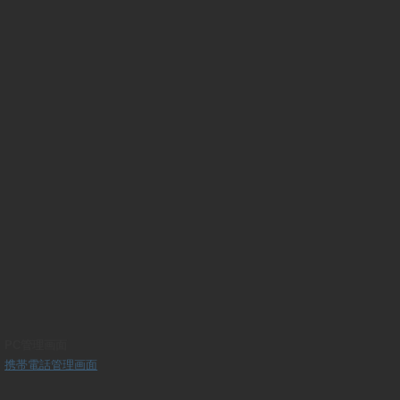
PC管理画面
携帯電話管理画面