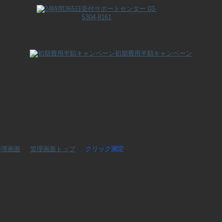
初期費用半額キャンペーン
管理画面
管理画面トップ
クリック測定