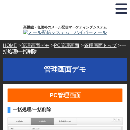
弊
お
ホ
株
ド
社
電
ス
式
メ
は
話
テ
会
イ
プ
で
ィ
社
ラ
の
ン
ハ
ン
高機能・低価格のメール配信マーケティングシステム
イ
お
グ
イ
登
バ
問
サ
パ
録･
シ
い
ー
ー
HOME
管理画面デモ
PC管理画面
管理画面トップ
一
ー
合
ビ
ボ
ホ
括処理/一括削除
マ
わ
ス・
ッ
ス
ー
せ･
ド
ク
テ
ク
ご
メ
ス
管理画面デモ
®
相
イ
ィ
認
談
ン
ン
定
24
登
事
時
録
グ
業
間
ド
サ
PC管理画面
365
者
メ
日
ー
で
イ
受
す。
ン
ビ
一括処理/一括削除
付
キ
ス
03-
ー
5304-
ド
パ
8161
ー