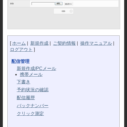
メ
イ
ン
キ
ー
パ
[
ホーム
|
新規作成
|
ご契約情報
|
操作マニュアル
|
ー
ログアウト
]
配信管理
新規作成/PCメール
携帯メール
下書き
予約状況の確認
配信履歴
バックナンバー
クリック測定