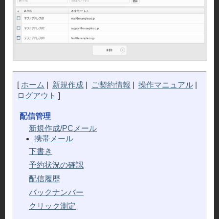
メ
イ
ン
キ
ー
パ
ー
[
ホーム
|
新規作成
|
ご契約情報
|
操作マニュアル
|
ログアウト
]
配信管理
新規作成/PCメール
携帯メール
下書き
予約状況の確認
配信履歴
バックナンバー
クリック測定