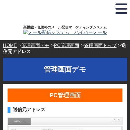
弊
お
ホ
株
ド
社
電
ス
式
メ
は
話
テ
会
イ
プ
で
ィ
社
ラ
の
ン
ハ
ン
高機能・低価格のメール配信マーケティングシステム
イ
お
グ
イ
登
バ
問
サ
パ
録･
シ
い
ー
ー
HOME
管理画面デモ
PC管理画面
管理画面トップ
送
ー
合
ビ
ボ
ホ
信元アドレス
マ
わ
ス・
ッ
ス
ー
せ･
ド
ク
テ
ク
ご
メ
ス
管理画面デモ
®
相
イ
ィ
認
談
ン
ン
定
24
登
事
時
録
グ
業
間
ド
サ
PC管理画面
365
者
メ
日
ー
で
イ
受
す。
ン
ビ
送信元アドレス
付
キ
ス
03-
ー
5304-
ド
パ
8161
ー