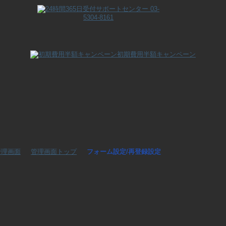
初期費用半額キャンペーン
管理画面
管理画面トップ
フォーム設定/再登録設定