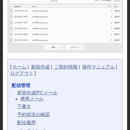
メ
イ
ン
キ
ー
パ
ー
[
ホーム
|
新規作成
|
ご契約情報
|
操作マニュアル
|
ログアウト
]
配信管理
新規作成/PCメール
携帯メール
下書き
予約状況の確認
配信履歴