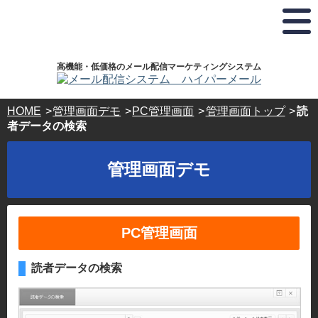
弊
お
ホ
株
ド
社
電
ス
式
メ
は
話
テ
会
イ
プ
で
ィ
社
ラ
の
ン
ハ
ン
高機能・低価格のメール配信マーケティングシステム
イ
お
グ
イ
登
バ
問
サ
パ
録･
シ
い
ー
ー
HOME
管理画面デモ
PC管理画面
管理画面トップ
読
ー
合
ビ
ボ
ホ
者データの検索
マ
わ
ス・
ッ
ス
ー
せ･
ド
ク
テ
ク
ご
メ
ス
管理画面デモ
®
相
イ
ィ
認
談
ン
ン
定
24
登
事
時
録
グ
業
間
ド
サ
PC管理画面
365
者
メ
日
ー
で
イ
受
す。
ン
ビ
読者データの検索
付
キ
ス
03-
ー
5304-
ド
パ
8161
ー