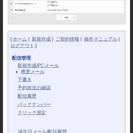
メ
イ
ン
キ
ー
[
ホーム
|
新規作成
|
ご契約情報
|
操作マニュアル
|
パ
ログアウト
]
ー
配信管理
新規作成/PCメール
携帯メール
下書き
予約状況の確認
配信履歴
バックナンバー
クリック測定
誕生日メール/配信履歴