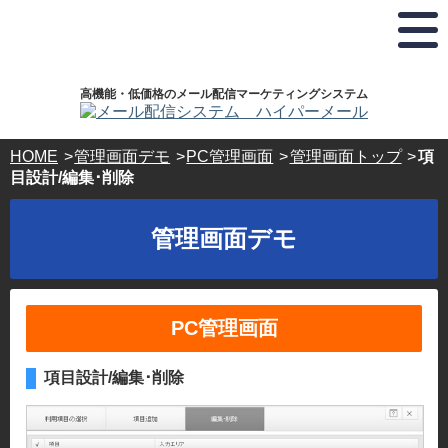
弊
お
ホ
株
ド
社
電
ス
式
メ
は
話
テ
会
イ
プ
で
ィ
社
ラ
の
ン
ハ
ン
高機能・低価格のメール配信マーケティングシステム
イ
お
グ
イ
登
バ
問
サ
パ
録･
シ
い
ー
ー
HOME
管理画面デモ
PC管理画面
管理画面トップ
項
ー
合
ビ
ボ
ホ
目設計/編集･削除
マ
わ
ス・
ッ
ス
ー
せ･
ド
ク
テ
ク
ご
メ
ス
管理画面デモ
®
相
イ
ィ
認
談
ン
ン
定
24
登
事
時
録
グ
業
間
ド
サ
PC管理画面
365
者
メ
日
ー
で
イ
受
す。
ン
ビ
項目設計/編集･削除
付
キ
ス
03-
ー
5304-
ド
パ
8161
ー