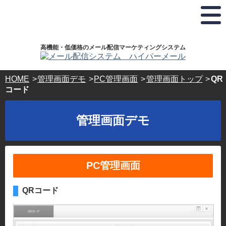
弊
お
ホ
株
ド
社
電
ス
式
メ
は
話
テ
会
イ
プ
で
ィ
社
ラ
の
ン
ハ
ン
高機能・低価格のメール配信マーケティングシステム
イ
お
グ
イ
登
バ
問
サ
パ
録･
シ
い
ー
ー
HOME
管理画面デモ
PC管理画面
管理画面トップ
QR
ー
合
ビ
ボ
ホ
コード
マ
わ
ス・
ッ
ス
ー
せ･
ド
ク
テ
ク
ご
メ
ス
管理画面デモ
®
相
イ
ィ
認
談
ン
ン
定
24
登
事
時
録
グ
業
間
ド
サ
PC管理画面
365
者
メ
日
ー
で
イ
受
す。
ン
ビ
QRコード
付
キ
ス
03-
ー
5304-
ド
パ
8161
ー