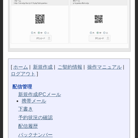
メ
イ
ン
キ
ー
パ
ー
[
ホーム
|
新規作成
|
ご契約情報
|
操作マニュアル
|
ログアウト
]
配信管理
新規作成/PCメール
携帯メール
下書き
予約状況の確認
配信履歴
バックナンバー